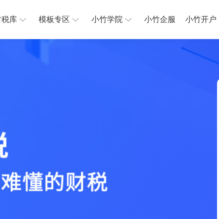
财税库
模板专区
小竹学院
小竹企服
小竹开户