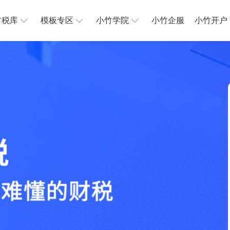
财税库
模板专区
小竹学院
小竹企服
小竹开户