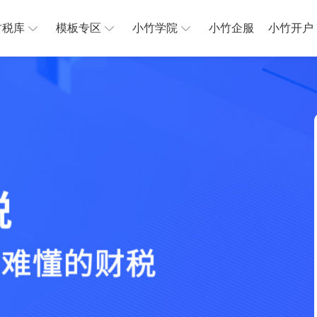
财税库
模板专区
小竹学院
小竹企服
小竹开户