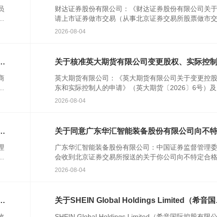
业务资格的批复
员
财达证券股份有限公司：《财达证券股份有限公司关
行
请上市证券做市交易（从事北京证券交易所股票做市
民
易）业务资格的请示》(财达字〔2024〕314号)及相关
2026-08-04
件收...
特
关于核准英大期货有限公司变更股权、实际控
的批复
商
英大期货有限公司：《英大期货有限公司关于变更控
农
东和实际控制人的申请》（英大期货〔2026〕6号）
人
关文件收悉。根据《中华人民共和国期货和衍生品法
2026-08-04
《期货公...
次
关于同意广东华汇智能装备股份有限公司向不
合格投资者公开发行股票注册的批复
理
广东华汇智能装备股份有限公司：中国证券监督管理
发
会收到北京证券交易所报送的关于你公司向不特定合
资者公开发行股票并在北京证券交易所上市的审核意
2026-08-04
你公司注册...
格
关于SHEIN Global Holdings Limited（希音
控股有限公司）境外发行上市备案通知书
收
SHEIN Global Holdings Limited（希音国际控股有限