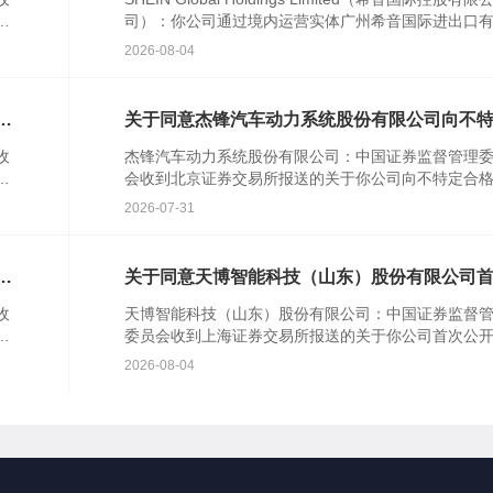
者
司）：你公司通过境内运营实体广州希音国际进出口
公
公司提交的境外发行上市备案材料收...
2026-08-04
行
关于同意杰锋汽车动力系统股份有限公司向不
合格投资者公开发行股票注册的批复
收
杰锋汽车动力系统股份有限公司：中国证券监督管理
并
会收到北京证券交易所报送的关于你公司向不特定合
资者公开发行股票并在北京证券交易所上市的审核意
2026-07-31
你公司注册...
知
关于同意天博智能科技（山东）股份有限公司
公开发行股票注册的批复
收
天博智能科技（山东）股份有限公司：中国证券监督
行
委员会收到上海证券交易所报送的关于你公司首次公
知
行股票并在主板上市的审核意见及你公司注册申请文
2026-08-04
根据《中华...