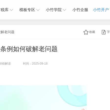
财税库
模板专区
小竹学院
小竹企服
小竹开户
破解老问题
收藏
字
新条例如何破解老问题
财税解读
时间：2025-09-18