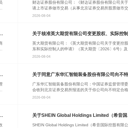
员
财达证券股份有限公司：《财达证券股份有限公司关
行
请上市证券做市交易（从事北京证券交易所股票做市
民
易）业务资格的请示》(财达字〔2024〕314号)及相关
2026-08-04
件收...
特
关于核准英大期货有限公司变更股权、实际控
的批复
商
英大期货有限公司：《英大期货有限公司关于变更控
农
东和实际控制人的申请》（英大期货〔2026〕6号）
人
关文件收悉。根据《中华人民共和国期货和衍生品法
2026-08-04
《期货公...
次
关于同意广东华汇智能装备股份有限公司向不
合格投资者公开发行股票注册的批复
理
广东华汇智能装备股份有限公司：中国证券监督管理
发
会收到北京证券交易所报送的关于你公司向不特定合
资者公开发行股票并在北京证券交易所上市的审核意
2026-08-04
你公司注册...
格
关于SHEIN Global Holdings Limited（希音
控股有限公司）境外发行上市备案通知书
收
SHEIN Global Holdings Limited（希音国际控股有限