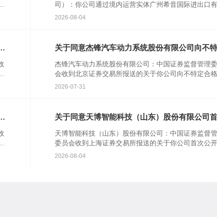
者
司）：你公司通过境内运营实体广州希音国际进出口
公
公司提交的境外发行上市备案材料收...
2026-08-04
行
关于同意杰锋汽车动力系统股份有限公司向不
合格投资者公开发行股票注册的批复
收
杰锋汽车动力系统股份有限公司：中国证券监督管理
并
会收到北京证券交易所报送的关于你公司向不特定合
资者公开发行股票并在北京证券交易所上市的审核意
2026-07-31
你公司注册...
知
关于同意天博智能科技（山东）股份有限公司
公开发行股票注册的批复
收
天博智能科技（山东）股份有限公司：中国证券监督
行
委员会收到上海证券交易所报送的关于你公司首次公
知
行股票并在主板上市的审核意见及你公司注册申请文
2026-08-04
根据《中华...