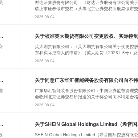
员
财达证券股份有限公司：《财达证券股份有限公司关
行
请上市证券做市交易（从事北京证券交易所股票做市
民
易）业务资格的请示》(财达字〔2024〕314号)及相关
2026-08-04
件收...
特
关于核准英大期货有限公司变更股权、实际控
的批复
商
英大期货有限公司：《英大期货有限公司关于变更控
农
东和实际控制人的申请》（英大期货〔2026〕6号）
人
关文件收悉。根据《中华人民共和国期货和衍生品法
2026-08-04
《期货公...
次
关于同意广东华汇智能装备股份有限公司向不
合格投资者公开发行股票注册的批复
理
广东华汇智能装备股份有限公司：中国证券监督管理
发
会收到北京证券交易所报送的关于你公司向不特定合
资者公开发行股票并在北京证券交易所上市的审核意
2026-08-04
你公司注册...
格
关于SHEIN Global Holdings Limited（希音
控股有限公司）境外发行上市备案通知书
收
SHEIN Global Holdings Limited（希音国际控股有限