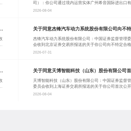
者
司）：你公司通过境内运营实体广州希音国际进出口
公
公司提交的境外发行上市备案材料收...
2026-08-04
行
关于同意杰锋汽车动力系统股份有限公司向不
合格投资者公开发行股票注册的批复
收
杰锋汽车动力系统股份有限公司：中国证券监督管理
并
会收到北京证券交易所报送的关于你公司向不特定合
资者公开发行股票并在北京证券交易所上市的审核意
2026-07-31
你公司注册...
知
关于同意天博智能科技（山东）股份有限公司
公开发行股票注册的批复
收
天博智能科技（山东）股份有限公司：中国证券监督
行
委员会收到上海证券交易所报送的关于你公司首次公
知
行股票并在主板上市的审核意见及你公司注册申请文
2026-08-04
根据《中华...