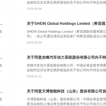
发
会收到北京证券交易所报送的关于你公司向不特定合
资者公开发行股票并在北京证券交易所上市的审核意
2026-08-04
你公司注册...
格
关于SHEIN Global Holdings Limited（希音
控股有限公司）境外发行上市备案通知书
收
SHEIN Global Holdings Limited（希音国际控股有限
者
司）：你公司通过境内运营实体广州希音国际进出口
公
公司提交的境外发行上市备案材料收...
2026-08-04
行
关于同意杰锋汽车动力系统股份有限公司向不
合格投资者公开发行股票注册的批复
收
杰锋汽车动力系统股份有限公司：中国证券监督管理
并
会收到北京证券交易所报送的关于你公司向不特定合
资者公开发行股票并在北京证券交易所上市的审核意
2026-07-31
你公司注册...
知
关于同意天博智能科技（山东）股份有限公司
公开发行股票注册的批复
收
天博智能科技（山东）股份有限公司：中国证券监督
行
委员会收到上海证券交易所报送的关于你公司首次公