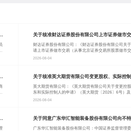
对
关于核准财达证券股份有限公司上市证券做市
业务资格的批复
员
财达证券股份有限公司：《财达证券股份有限公司关
行
请上市证券做市交易（从事北京证券交易所股票做市
民
易）业务资格的请示》(财达字〔2024〕314号)及相关
2026-08-04
件收...
特
关于核准英大期货有限公司变更股权、实际控
的批复
商
英大期货有限公司：《英大期货有限公司关于变更控
农
东和实际控制人的申请》（英大期货〔2026〕6号）
人
关文件收悉。根据《中华人民共和国期货和衍生品法
2026-08-04
《期货公...
次
关于同意广东华汇智能装备股份有限公司向不
合格投资者公开发行股票注册的批复
理
广东华汇智能装备股份有限公司：中国证券监督管理