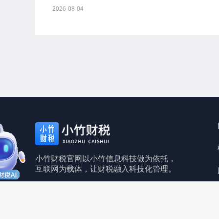
证券和上市管理试行办法》等规定，我会对备案事项通
2026-08-04
如下：一、...
小竹财税官网以小竹信息科技做为依托，
互联网为载体，让财税融入科技化管理。
皖ICP备2021017961号
皖