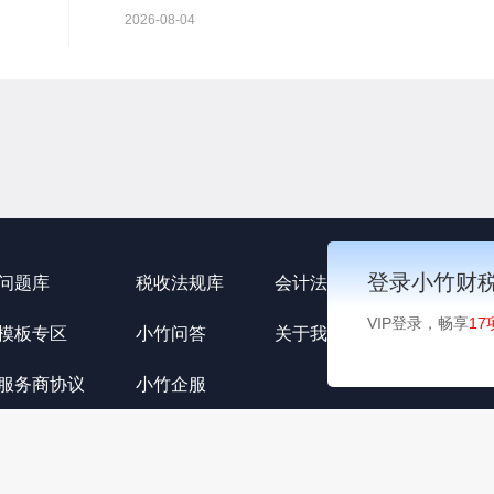
知
行股票并在主板上市的审核意见及你公司注册申请文
2026-08-04
根据《中华...
登录小竹财
问题库
税收法规库
会计法规库
小竹资讯
VIP登录，畅享
17
模板专区
小竹问答
关于我们
用户协议
服务商协议
小竹企服
公网安备 34011102003330号
Copyright © 2021-2022 安徽小竹信息技术有