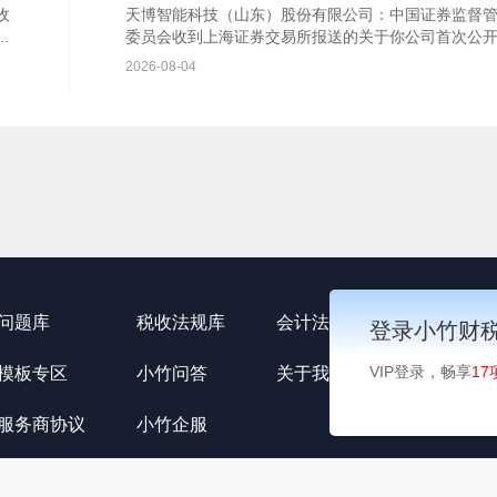
公开发行股票注册的批复
收
天博智能科技（山东）股份有限公司：中国证券监督
行
委员会收到上海证券交易所报送的关于你公司首次公
知
行股票并在主板上市的审核意见及你公司注册申请文
2026-08-04
根据《中华...
问题库
税收法规库
会计法规库
小竹资讯
登录小竹财
VIP登录，畅享
17
模板专区
小竹问答
关于我们
用户协议
服务商协议
小竹企服