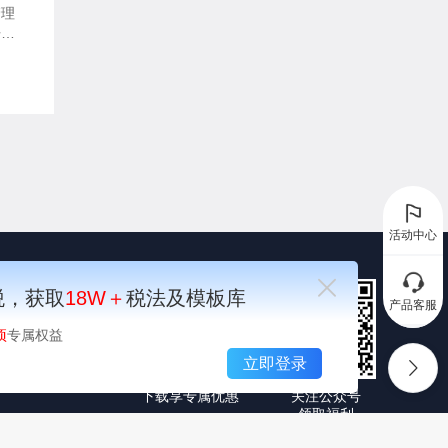
管理
开发
件。
活动中心
税，获取
18W＋
税法及模板库
产品客服
项
专属权益
顶部
立即登录
下载享专属优惠
关注公众号
领取福利