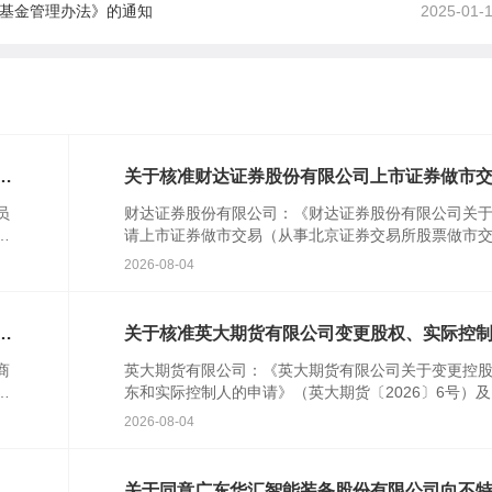
助基金管理办法》的通知
2025-01-
对
关于核准财达证券股份有限公司上市证券做市
业务资格的批复
员
财达证券股份有限公司：《财达证券股份有限公司关
行
请上市证券做市交易（从事北京证券交易所股票做市
民
易）业务资格的请示》(财达字〔2024〕314号)及相关
2026-08-04
件收...
特
关于核准英大期货有限公司变更股权、实际控
的批复
商
英大期货有限公司：《英大期货有限公司关于变更控
农
东和实际控制人的申请》（英大期货〔2026〕6号）
人
关文件收悉。根据《中华人民共和国期货和衍生品法
2026-08-04
《期货公...
次
关于同意广东华汇智能装备股份有限公司向不