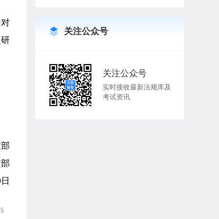
们对
关注公众号
点研
关注公众号
实时接收最新法规库及
考试资讯
政部
技部
0日
05