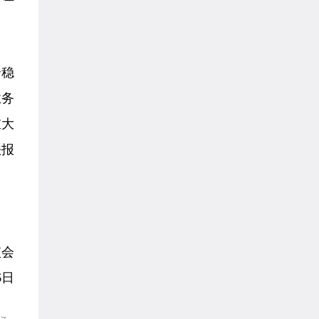
全稳
业务
重大
法报
监会
6日