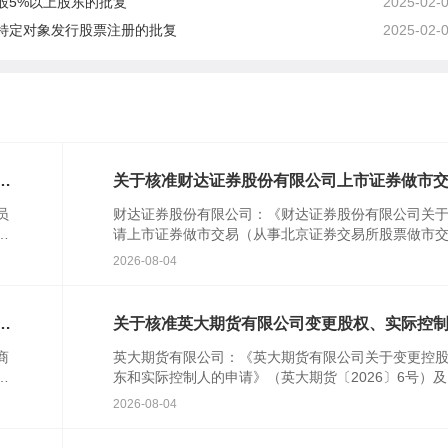
股5%以上股东的批复
2025-02-
特定对象发行股票注册的批复
2025-02-
对
关于核准财达证券股份有限公司上市证券做市
业务资格的批复
员
财达证券股份有限公司：《财达证券股份有限公司关
行
请上市证券做市交易（从事北京证券交易所股票做市
民
易）业务资格的请示》(财达字〔2024〕314号)及相关
2026-08-04
件收...
特
关于核准英大期货有限公司变更股权、实际控
的批复
商
英大期货有限公司：《英大期货有限公司关于变更控
农
东和实际控制人的申请》（英大期货〔2026〕6号）
人
关文件收悉。根据《中华人民共和国期货和衍生品法
2026-08-04
《期货公...