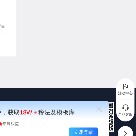
首次
管理
开发
件。
活动中心
税，获取
18W＋
税法及模板库
产品客服
项
专属权益
顶部
立即登录