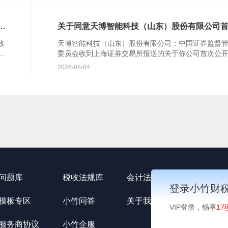
你公司注册...
知
关于同意天博智能科技（山东）股份有限公司
公开发行股票注册的批复
收
天博智能科技（山东）股份有限公司：中国证券监督
行
委员会收到上海证券交易所报送的关于你公司首次公
知
行股票并在主板上市的审核意见及你公司注册申请文
2026-08-04
根据《中华...
问题库
税收法规库
会计法规库
小竹资讯
登录小竹财
模板专区
小竹问答
关于我们
用户协议
VIP登录，畅享
17
服务商协议
小竹企服