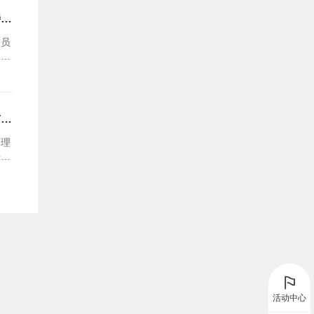
特定
委员
格投
见及
首次
管理
开发
件。
活动中心