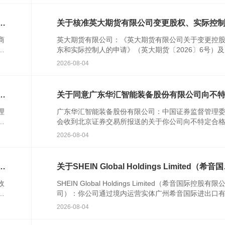
特
关于核准英大期货有限公司变更股权、实际控
的批复
商
英大期货有限公司：《英大期货有限公司关于变更控
农
东和实际控制人的申请》（英大期货〔2026〕6号）
人
关文件收悉。根据《中华人民共和国期货和衍生品法
2026-08-04
《期货公...
次
关于同意广东华汇智能装备股份有限公司向不
合格投资者公开发行股票注册的批复
理
广东华汇智能装备股份有限公司：中国证券监督管理
发
会收到北京证券交易所报送的关于你公司向不特定合
资者公开发行股票并在北京证券交易所上市的审核意
2026-08-04
你公司注册...
格
关于SHEIN Global Holdings Limited（希音
控股有限公司）境外发行上市备案通知书
收
SHEIN Global Holdings Limited（希音国际控股有限
者
司）：你公司通过境内运营实体广州希音国际进出口
公
公司提交的境外发行上市备案材料收...
2026-08-04