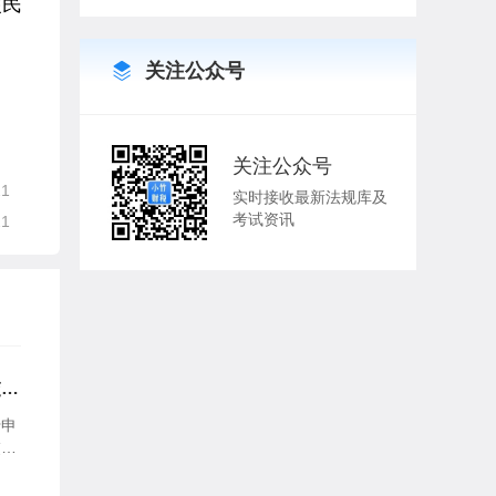
便民
关注公众号
关注公众号
21
实时接收最新法规库及
考试资讯
21
交易
于申
交
文