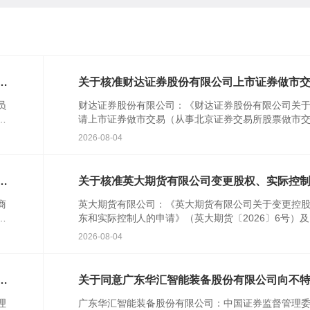
对
关于核准财达证券股份有限公司上市证券做市
业务资格的批复
员
财达证券股份有限公司：《财达证券股份有限公司关
行
请上市证券做市交易（从事北京证券交易所股票做市
民
易）业务资格的请示》(财达字〔2024〕314号)及相关
2026-08-04
件收...
特
关于核准英大期货有限公司变更股权、实际控
的批复
商
英大期货有限公司：《英大期货有限公司关于变更控
农
东和实际控制人的申请》（英大期货〔2026〕6号）
人
关文件收悉。根据《中华人民共和国期货和衍生品法
2026-08-04
《期货公...
次
关于同意广东华汇智能装备股份有限公司向不
合格投资者公开发行股票注册的批复
理
广东华汇智能装备股份有限公司：中国证券监督管理