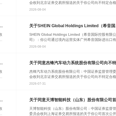
发
会收到北京证券交易所报送的关于你公司向不特定合
资者公开发行股票并在北京证券交易所上市的审核意
2026-08-04
你公司注册...
格
关于SHEIN Global Holdings Limited（希音
控股有限公司）境外发行上市备案通知书
收
SHEIN Global Holdings Limited（希音国际控股有限
者
司）：你公司通过境内运营实体广州希音国际进出口
公
公司提交的境外发行上市备案材料收...
2026-08-04
行
关于同意杰锋汽车动力系统股份有限公司向不
合格投资者公开发行股票注册的批复
收
杰锋汽车动力系统股份有限公司：中国证券监督管理
并
会收到北京证券交易所报送的关于你公司向不特定合
资者公开发行股票并在北京证券交易所上市的审核意
2026-07-31
你公司注册...
知
关于同意天博智能科技（山东）股份有限公司
公开发行股票注册的批复
收
天博智能科技（山东）股份有限公司：中国证券监督
行
委员会收到上海证券交易所报送的关于你公司首次公