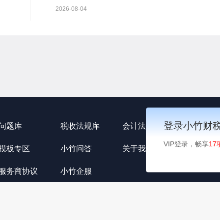
知
行股票并在主板上市的审核意见及你公司注册申请文
2026-08-04
根据《中华...
登录小竹财
问题库
税收法规库
会计法规库
小竹资讯
VIP登录，畅享
17
模板专区
小竹问答
关于我们
用户协议
服务商协议
小竹企服
公网安备 34011102003330号
Copyright © 2021-2022 安徽小竹信息技术有