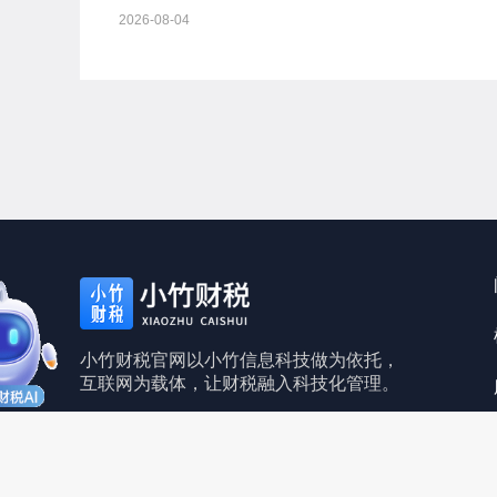
证券和上市管理试行办法》等规定，我会对备案事项通
2026-08-04
如下：一、...
小竹财税官网以小竹信息科技做为依托，
互联网为载体，让财税融入科技化管理。
皖ICP备2021017961号
皖