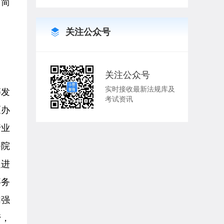
下简
关注公众号
关注公众号
实时接收最新法规库及
等发
考试资讯
《办
行业
务院
促进
事务
加强
管，