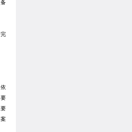
次备
全完
定依
案要
主要
备案