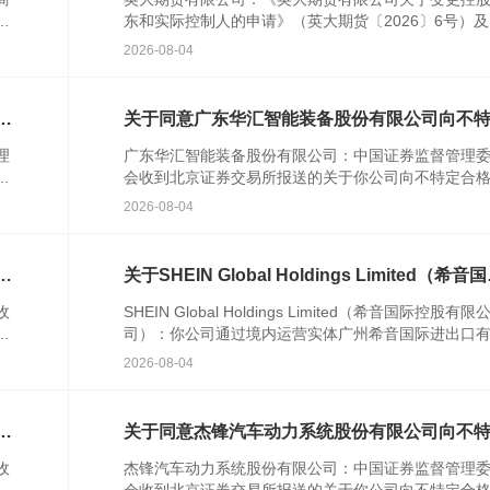
农
东和实际控制人的申请》（英大期货〔2026〕6号）
人
关文件收悉。根据《中华人民共和国期货和衍生品法
2026-08-04
《期货公...
次
关于同意广东华汇智能装备股份有限公司向不
合格投资者公开发行股票注册的批复
理
广东华汇智能装备股份有限公司：中国证券监督管理
发
会收到北京证券交易所报送的关于你公司向不特定合
资者公开发行股票并在北京证券交易所上市的审核意
2026-08-04
你公司注册...
格
关于SHEIN Global Holdings Limited（希音
控股有限公司）境外发行上市备案通知书
收
SHEIN Global Holdings Limited（希音国际控股有限
者
司）：你公司通过境内运营实体广州希音国际进出口
公
公司提交的境外发行上市备案材料收...
2026-08-04
行
关于同意杰锋汽车动力系统股份有限公司向不
合格投资者公开发行股票注册的批复
收
杰锋汽车动力系统股份有限公司：中国证券监督管理