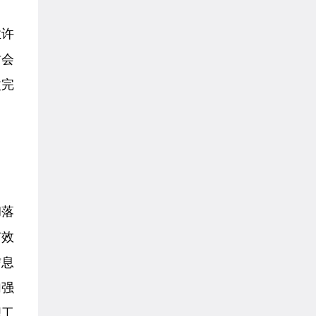
业许
财会
改完
彻落
有效
信息
加强
理工