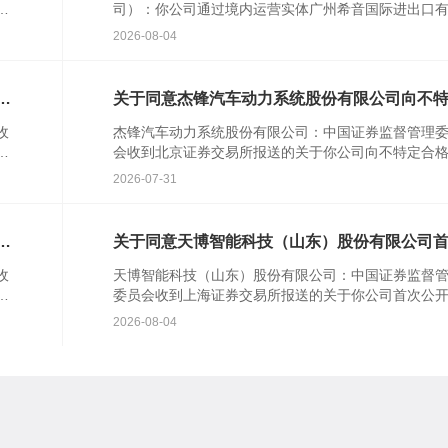
者
司）：你公司通过境内运营实体广州希音国际进出口
公
公司提交的境外发行上市备案材料收...
2026-08-04
行
关于同意杰锋汽车动力系统股份有限公司向不
合格投资者公开发行股票注册的批复
收
杰锋汽车动力系统股份有限公司：中国证券监督管理
并
会收到北京证券交易所报送的关于你公司向不特定合
资者公开发行股票并在北京证券交易所上市的审核意
2026-07-31
你公司注册...
知
关于同意天博智能科技（山东）股份有限公司
公开发行股票注册的批复
收
天博智能科技（山东）股份有限公司：中国证券监督
行
委员会收到上海证券交易所报送的关于你公司首次公
知
行股票并在主板上市的审核意见及你公司注册申请文
2026-08-04
根据《中华...