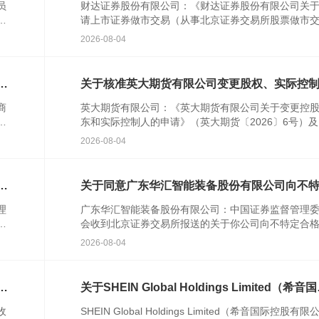
员
财达证券股份有限公司：《财达证券股份有限公司关
行
请上市证券做市交易（从事北京证券交易所股票做市
民
易）业务资格的请示》(财达字〔2024〕314号)及相关
2026-08-04
件收...
特
关于核准英大期货有限公司变更股权、实际控
的批复
商
英大期货有限公司：《英大期货有限公司关于变更控
农
东和实际控制人的申请》（英大期货〔2026〕6号）
人
关文件收悉。根据《中华人民共和国期货和衍生品法
2026-08-04
《期货公...
次
关于同意广东华汇智能装备股份有限公司向不
合格投资者公开发行股票注册的批复
理
广东华汇智能装备股份有限公司：中国证券监督管理
发
会收到北京证券交易所报送的关于你公司向不特定合
资者公开发行股票并在北京证券交易所上市的审核意
2026-08-04
你公司注册...
格
关于SHEIN Global Holdings Limited（希音
控股有限公司）境外发行上市备案通知书
收
SHEIN Global Holdings Limited（希音国际控股有限