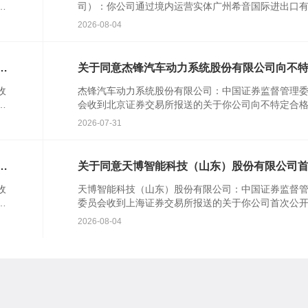
者
司）：你公司通过境内运营实体广州希音国际进出口
公
公司提交的境外发行上市备案材料收...
2026-08-04
行
关于同意杰锋汽车动力系统股份有限公司向不
合格投资者公开发行股票注册的批复
收
杰锋汽车动力系统股份有限公司：中国证券监督管理
并
会收到北京证券交易所报送的关于你公司向不特定合
资者公开发行股票并在北京证券交易所上市的审核意
2026-07-31
你公司注册...
知
关于同意天博智能科技（山东）股份有限公司
公开发行股票注册的批复
收
天博智能科技（山东）股份有限公司：中国证券监督
行
委员会收到上海证券交易所报送的关于你公司首次公
知
行股票并在主板上市的审核意见及你公司注册申请文
2026-08-04
根据《中华...