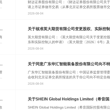
员
财达证券股份有限公司：《财达证券股份有限公司关
行
请上市证券做市交易（从事北京证券交易所股票做市
民
易）业务资格的请示》(财达字〔2024〕314号)及相关
2026-08-04
件收...
特
关于核准英大期货有限公司变更股权、实际控
的批复
商
英大期货有限公司：《英大期货有限公司关于变更控
农
东和实际控制人的申请》（英大期货〔2026〕6号）
人
关文件收悉。根据《中华人民共和国期货和衍生品法
2026-08-04
《期货公...
次
关于同意广东华汇智能装备股份有限公司向不
合格投资者公开发行股票注册的批复
理
广东华汇智能装备股份有限公司：中国证券监督管理
发
会收到北京证券交易所报送的关于你公司向不特定合
资者公开发行股票并在北京证券交易所上市的审核意
2026-08-04
你公司注册...
格
关于SHEIN Global Holdings Limited（希音
控股有限公司）境外发行上市备案通知书
收
SHEIN Global Holdings Limited（希音国际控股有限