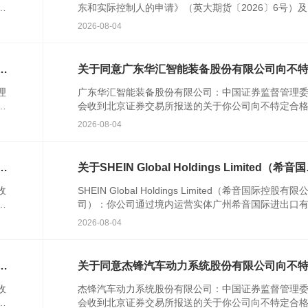
农
东和实际控制人的申请》（英大期货〔2026〕6号）
人
关文件收悉。根据《中华人民共和国期货和衍生品法
2026-08-04
《期货公...
次
关于同意广东华汇智能装备股份有限公司向不
合格投资者公开发行股票注册的批复
理
广东华汇智能装备股份有限公司：中国证券监督管理
发
会收到北京证券交易所报送的关于你公司向不特定合
资者公开发行股票并在北京证券交易所上市的审核意
2026-08-04
你公司注册...
格
关于SHEIN Global Holdings Limited（希音
控股有限公司）境外发行上市备案通知书
收
SHEIN Global Holdings Limited（希音国际控股有限
者
司）：你公司通过境内运营实体广州希音国际进出口
公
公司提交的境外发行上市备案材料收...
2026-08-04
行
关于同意杰锋汽车动力系统股份有限公司向不
合格投资者公开发行股票注册的批复
收
杰锋汽车动力系统股份有限公司：中国证券监督管理
并
会收到北京证券交易所报送的关于你公司向不特定合