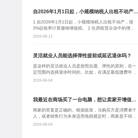
自2026年1月1日起，小规模纳税人出租不动产
值税征收率是多少？
1.自2026年1月1日起，小规模纳税人出租不动产，按
3%征收率计算缴纳增值税。 2.住房租赁企业中的增值
税小规模纳税人向个人出租住房，减按1.5%计算缴...
2026-06-12
灵活就业人员能选择弹性提前或延迟退休吗？
是这样的灵活就业人员是按照自愿、弹性的原则，在一
定范围内选择退休时间的。比如，在满足最低缴费年限
的前提下，可以申请提前退休，但最多不能超过3年，
2026-06-04
而且不能低于原来...
我最近在商场买了一台电脑，想让卖家开增值税
专用发票，但店家说只能开普通发票。作为消费
商家的答复是正确的。根据政策，当购买方是消费者个
者个人，不能要求开专票吗？
人，或者销售行为本身适用免税规定时，商家是不得开
具增值税专用发票的，但可以开具增值税普通发票。所
2026-06-04
以日常消费，我们...