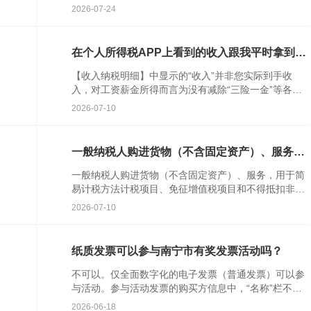
成一致。根据《国家税务总局关于企业重组业务所得税
2026-07-24
处理有关征...
收
在个人所得税APP上看到的收入跟我平时拿到的
工资条不一样，这是正常的吗？
【收入纳税明细】中显示的“收入”并非您实际到手收
入，对工资薪金所得而言为没有减除“三险一金”等各项
扣除和个税税款前的收入；劳务报酬所得、稿酬所得和
2026-07-10
特许权使用费所...
一般纳税人购进货物（不含固定资产）、服务，
用于简易计税方法计税项目、免征增值税项目和
一般纳税人购进货物（不含固定资产）、服务，用于简
不得抵扣非应税交易而无法划分不得抵扣的进项
易计税方法计税项目、免征增值税项目和不得抵扣非应
税额，应如何处理？
税交易而无法划分不得抵扣的进项税额的，应当按照销
2026-07-10
售额或者收入占比...
纸质发票可以参与南宁市有奖发票活动吗？
不可以。仅全面数字化的电子发票（普通发票）可以参
与活动。参与活动发票的购买方信息中，“名称”栏不能
为“个人”二字，需为消费者本人真实姓名，且该姓名要
2026-06-18