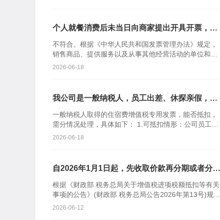
的改变主要是为...
个人就餐消费后未当日向商家提出开具开票，后
要求商家补开，商家称跨月不能开具发票，是符
不符合。根据《中华人民共和国发票管理办法》规定，
合规定的吗？
销售商品、提供服务以及从事其他经营活动的单位和个
人，对外发生经营业务收取款项，收款方应当向付款方
2026-06-18
开具发票；特殊情...
我公司是一般纳税人，员工出差、休探亲假，以
及公司组织员工外出旅游产生的住宿费，我们都
一般纳税人取得的住宿费增值税专用发票，能否抵扣，
取得了增值税专用发票，请问这些专票能否抵扣
需分情况处理，具体如下： 1.可抵扣情形：公司员工因
进项税额？
公务出差产生的住宿费，取得的增值税专用发票，其进
2026-06-18
项税额...
自2026年1月1日起，先收取价款再分期或者分
提供服务的，纳税义务发生时间如何确定？
根据《财政部 税务总局关于增值税进项税额抵扣等有关
事项的公告》(财政部 税务总局公告2026年第13号)规
定，四、关于纳税义务发生时间 …… (二)纳税人销...
2026-06-12