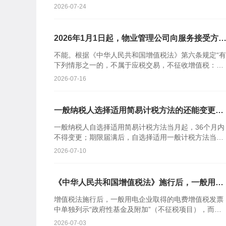
公告2026年第20号)规定：“ 一、自2026年9月1...
2026-07-24
2026年1月1日起，物业管理公司向服务接受方
取的自来水水费，能否在水费中区分出污水处理
不能。根据《中华人民共和国增值税法》第六条规定“有
费并适用增值税不征税政策?
下列情形之一的，不属于应税交易，不征收增值税：
(二)收取行政事业性收费、政府性基金”。根据《中华人
2026-07-16
民共和国增值...
一般纳税人选择适用简易计税方法的还能变更为
一般计税方法吗？
一般纳税人自选择适用简易计税方法当月起，36个月内
不得变更；期限届满后，自选择适用一般计税方法当月
起，36个月内不得再选择适用简易计税方法。...
2026-07-10
《中华人民共和国增值税法》施行后，一般用电
企业取得的电费增值税发票中单独列示的“政府
增值税法施行后，一般用电企业取得的电费增值税发票
性基金及附加”对应的支出，是否应计入税金及
中单独列示“政府性基金及附加”（不征税项目），而增
附加？
值税法施行前该部分与电费一并计税开票。该列示方式
2026-07-03