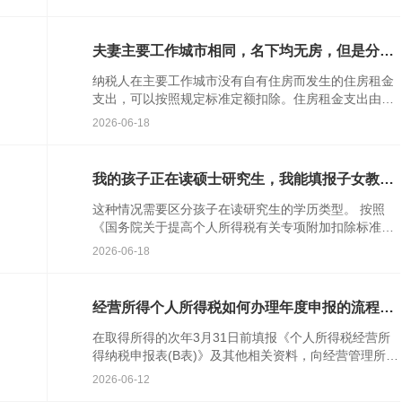
与消费者上传...
夫妻主要工作城市相同，名下均无房，但是分别
租房居住，住房租金如何扣除？
纳税人在主要工作城市没有自有住房而发生的住房租金
支出，可以按照规定标准定额扣除。住房租金支出由签
订租赁住房合同的承租人扣除。夫妻双方主要工作城市
2026-06-18
相同的，只能由一...
我的孩子正在读硕士研究生，我能填报子女教育
专项附加扣除吗？
这种情况需要区分孩子在读研究生的学历类型。 按照
《国务院关于提高个人所得税有关专项附加扣除标准的
通知》（国发〔2023〕13号）文件规定： 纳税人的...
2026-06-18
次
经营所得个人所得税如何办理年度申报的流程如
何？
在取得所得的次年3月31日前填报《个人所得税经营所
得纳税申报表(B表)》及其他相关资料，向经营管理所在
地主管税务机关办理汇算清缴。企业在年度中间合并、
2026-06-12
分立、终止...