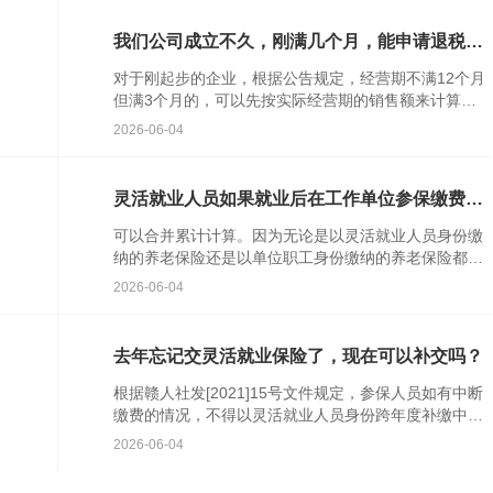
增
我们公司成立不久，刚满几个月，能申请退税
吗？申请退税时，具体看哪个时间点的信用等级
对于刚起步的企业，根据公告规定，经营期不满12个月
呢？
但满3个月的，可以先按实际经营期的销售额来计算行
业占比。不过要留意两点：一是纳税信用等级需要一定
2026-06-04
时间来评定；二...
灵活就业人员如果就业后在工作单位参保缴费，
缴费年限可以累计计算吗？
可以合并累计计算。因为无论是以灵活就业人员身份缴
纳的养老保险还是以单位职工身份缴纳的养老保险都是
同属一个险种，缴费年限是可以合并累积计算的。...
2026-06-04
去年忘记交灵活就业保险了，现在可以补交吗？
根据赣人社发[2021]15号文件规定，参保人员如有中断
缴费的情况，不得以灵活就业人员身份跨年度补缴中断
期间的养老保险费，中断缴费期间不计算缴费年限。...
2026-06-04