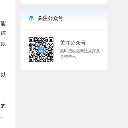
关注公众号
业能
态环
关注公众号
理规
实时接收最新法规库及
考试资讯
》以
理的
者、